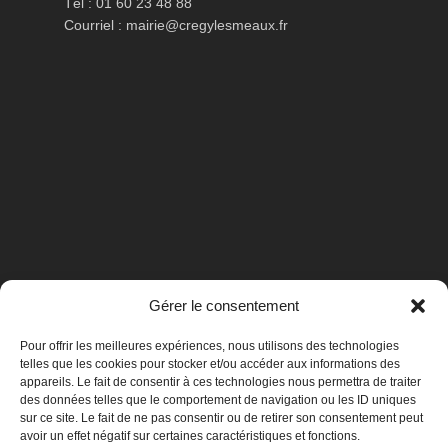
Tél : 01 60 23 48 88
Courriel :
mairie@cregylesmeaux.fr
Gérer le consentement
Pour offrir les meilleures expériences, nous utilisons des technologies
telles que les cookies pour stocker et/ou accéder aux informations des
appareils. Le fait de consentir à ces technologies nous permettra de traiter
des données telles que le comportement de navigation ou les ID uniques
sur ce site. Le fait de ne pas consentir ou de retirer son consentement peut
avoir un effet négatif sur certaines caractéristiques et fonctions.
Mentions légales