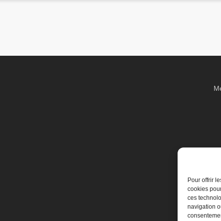
Me
Pour offrir 
cookies pour
ces technolo
navigation ou
consentement