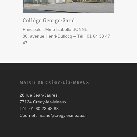
Collège George-Sand
Principale : Mme Isabelle BONNE
80, avenue Henri-Duflocq – Tél : 01 64 33 47
47
MAIRIE DE CRÉGY-LÈS-MEAUX
28 rue Jean-Jaurès,
77124 Crégy-lès-Meaux
Tél : 01 60 23 48 88
Courriel :
mairie@cregylesmeaux.fr