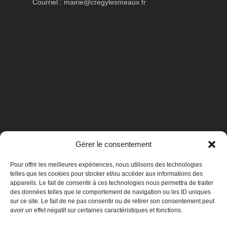
Courriel :
mairie@cregylesmeaux.fr
Gérer le consentement
Pour offrir les meilleures expériences, nous utilisons des technologies
telles que les cookies pour stocker et/ou accéder aux informations des
appareils. Le fait de consentir à ces technologies nous permettra de traiter
des données telles que le comportement de navigation ou les ID uniques
sur ce site. Le fait de ne pas consentir ou de retirer son consentement peut
avoir un effet négatif sur certaines caractéristiques et fonctions.
Mentions légales