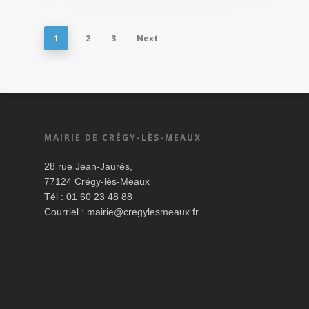
1
2
3
Next
MAIRIE DE CRÉGY-LÈS-MEAUX
28 rue Jean-Jaurès,
77124 Crégy-lès-Meaux
Tél : 01 60 23 48 88
Courriel :
mairie@cregylesmeaux.fr