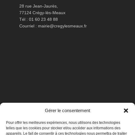
28 rue Jean-Jaurès,
77124 Crégy-lès-Meaux
Tél : 01 60 23 48 88
Courriel :
mairie@cregylesmeaux.fr
Gérer le consentement
Pour offrir les meilleures expériences, nous utilisons des technologies
telles que les cookies pour stocker et/ou accéder aux informations des
appareils. Le fait de consentir à ces technologies nous permettra de traiter