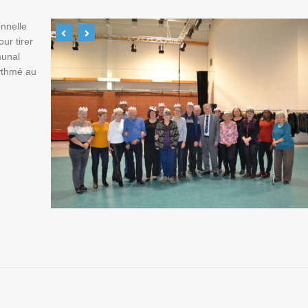
onnelle
ur tirer
munal
rythmé au