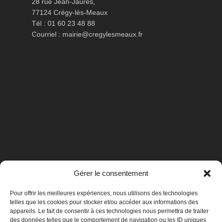
28 rue Jean-Jaurès,
77124 Crégy-lès-Meaux
Tél : 01 60 23 48 88
Courriel :
mairie@cregylesmeaux.fr
Gérer le consentement
Pour offrir les meilleures expériences, nous utilisons des technologies
telles que les cookies pour stocker et/ou accéder aux informations des
appareils. Le fait de consentir à ces technologies nous permettra de traiter
des données telles que le comportement de navigation ou les ID uniques