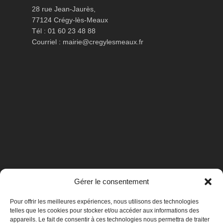
28 rue Jean-Jaurès,
77124 Crégy-lès-Meaux
Tél : 01 60 23 48 88
Courriel :
mairie@cregylesmeaux.fr
Gérer le consentement
Pour offrir les meilleures expériences, nous utilisons des technologies
telles que les cookies pour stocker et/ou accéder aux informations des
appareils. Le fait de consentir à ces technologies nous permettra de traiter