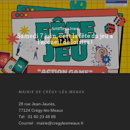
Article suivant
Samedi 7 juin, c'est la fête du jeu à
l'accueil de loisirs !
MAIRIE DE CRÉGY-LÈS-MEAUX
28 rue Jean-Jaurès,
77124 Crégy-lès-Meaux
Tél : 01 60 23 48 88
Courriel :
mairie@cregylesmeaux.fr