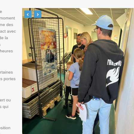
pe
n moment
hme des
tact avec
de la
a
s heures
rtaines
es portes
ert ou
s qui
sition