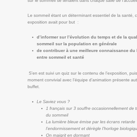
sur le sommeil se tenaient dans chaque salle de l’accueil
Le sommeil étant un déterminant essentiel de la santé, c
exposition avait pour but :
d’informer sur l’évolution du temps et de la qual
sommeil sur la population en générale
de contribuer à une meilleure connaissance du 
entre sommeil et santé
S’en est suivi un quiz sur le contenu de l’exposition, pui
moment convivial avec l’équipe d’animation présente aut
buffet.
Le Saviez vous ?
1 français sur 3 souffre occasionnellement de 
du sommeil
La lumière bleue émise par les écrans retarde
l’endormissement et dérègle l’horloge biologiq
On maigrit en dormant