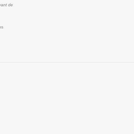
vant de
es