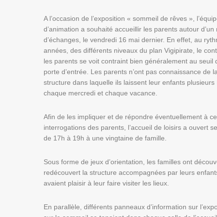
A l’occasion de l’exposition « sommeil de rêves », l’équi
d’animation a souhaité accueillir les parents autour d’u
d’échanges, le vendredi 16 mai dernier. En effet, au ryt
années, des différents niveaux du plan Vigipirate, le con
les parents se voit contraint bien généralement au seuil 
porte d’entrée. Les parents n’ont pas connaissance de l
structure dans laquelle ils laissent leur enfants plusieur
chaque mercredi et chaque vacance.
Afin de les impliquer et de répondre éventuellement à ce
interrogations des parents, l’accueil de loisirs a ouvert s
de 17h à 19h à une vingtaine de famille.
Sous forme de jeux d’orientation, les familles ont découv
redécouvert la structure accompagnées par leurs enfant
avaient plaisir à leur faire visiter les lieux.
En parallèle, différents panneaux d’information sur l’expo