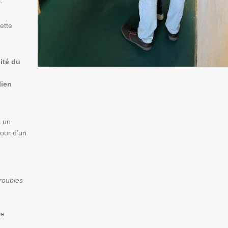
.
ette
ité du
lien
s un
our d’un
troubles
ue