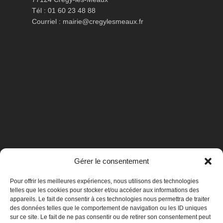
Tél : 01 60 23 48 88
Courriel :
mairie@cregylesmeaux.fr
Gérer le consentement
Pour offrir les meilleures expériences, nous utilisons des technologies
telles que les cookies pour stocker et/ou accéder aux informations des
appareils. Le fait de consentir à ces technologies nous permettra de traiter
des données telles que le comportement de navigation ou les ID uniques
sur ce site. Le fait de ne pas consentir ou de retirer son consentement peut