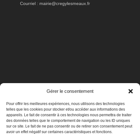
Courriel :
mairie@cregylesmeaux.fr
Gérer le consentement
Pour offrir les meilleures expériences, nous utilisons des technologies
telles que les cookies pour stocker et/ou accéder aux informations des
appareils. Le fait de consentir à ces technologies nous permettra de traiter
des données telles que le comportement de navigation ou les ID uniques
sur ce site. Le fait de ne pas consentir ou de retirer son consentement peut
avoir un effet négatif sur certaines caractéristiques et fonctions.
Mentions légales