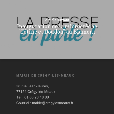
Article suivant
Inauguration de la microcrèche
"Tétine et Doudou" au Blamont
MAIRIE DE CRÉGY-LÈS-MEAUX
28 rue Jean-Jaurès,
77124 Crégy-lès-Meaux
Tél : 01 60 23 48 88
Courriel :
mairie@cregylesmeaux.fr