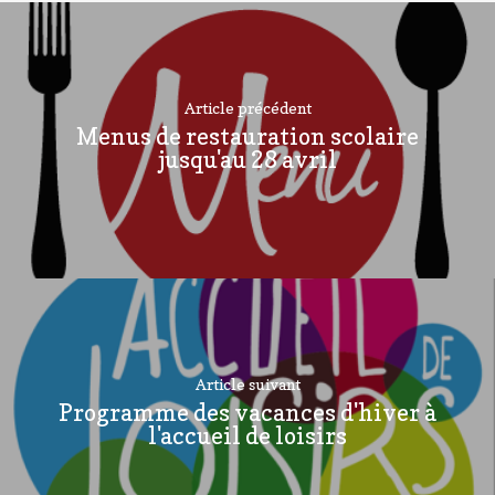
Article précédent
Menus de restauration scolaire
jusqu'au 28 avril
Article suivant
Programme des vacances d'hiver à
l'accueil de loisirs