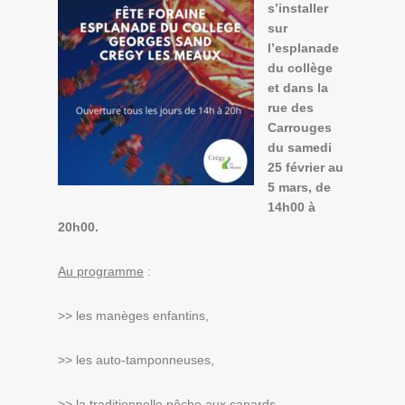
s’installer
sur
l’esplanade
du collège
et dans la
rue des
Carrouges
du samedi
25 février au
5 mars, de
14h00 à
20h00.
Au programme
:
>> les manèges enfantins,
>> les auto-tamponneuses,
>> la traditionnelle pêche aux canards,