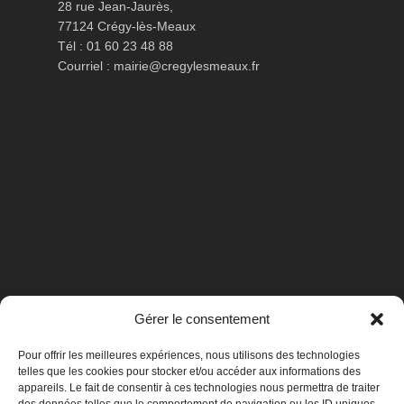
28 rue Jean-Jaurès,
77124 Crégy-lès-Meaux
Tél : 01 60 23 48 88
Courriel :
mairie@cregylesmeaux.fr
Gérer le consentement
Pour offrir les meilleures expériences, nous utilisons des technologies
telles que les cookies pour stocker et/ou accéder aux informations des
appareils. Le fait de consentir à ces technologies nous permettra de traiter