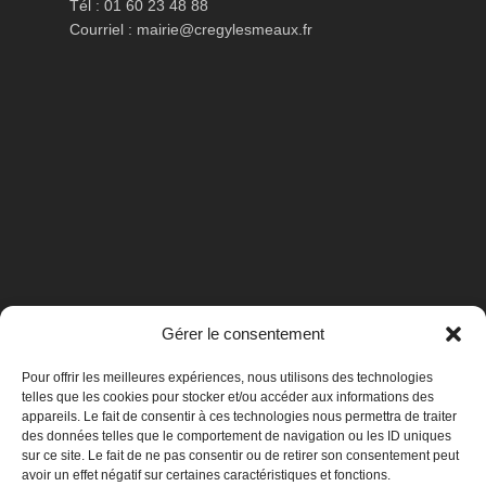
Tél : 01 60 23 48 88
Courriel :
mairie@cregylesmeaux.fr
Gérer le consentement
Pour offrir les meilleures expériences, nous utilisons des technologies
telles que les cookies pour stocker et/ou accéder aux informations des
appareils. Le fait de consentir à ces technologies nous permettra de traiter
des données telles que le comportement de navigation ou les ID uniques
sur ce site. Le fait de ne pas consentir ou de retirer son consentement peut
avoir un effet négatif sur certaines caractéristiques et fonctions.
Mentions légales