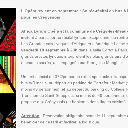
L’Opéra revient en septembre : Soirée-récital en bus à 
pour les Crégyssois !
Africa Lyric’s Opéra et la commune de Crégy-lès-Meau
invitent à participer au récital lyrique exceptionnel de rentr
Les Grandes Voix Lyriques d’Afrique et d’Amérique Latine »
vendredi 18 septembre à 20h
dans la salle Cortot à Paris
grands artistes lyriques interprètent les plus grands airs d’
et chants sacrés, accompagnés par Françoise Menghini.
Un tarif spécial de 37€/personne (billet spectacle + transpo
bus A/R inclus, au départ du parking de Carrefour Market (
moins 49 personnes), et au départ du parking du Collège N
Tronchon de Saint-Soupplets, si moins de 49 personnes), 
proposé aux Crégyssois (et habitants des villages voisins).
Attention
: Réservation obligatoire avant le 11 septembre 
bénéficier de ce tarif et faciliter la logistique.