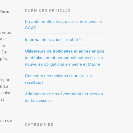
DERNIERS ARTICLES
Paris
En août, mettez le cap sur la mer avec le
CCAS !
x
vous
ée «
Information travaux – mobilité
 le
Utilisateurs de trottinettes et autres engins
. De
de déplacement personnel motorisés : de
opéra
nouvelles obligations en Seine et Marne
Concours des maisons fleuries : les
rt par
résultats !
si au
icolas
Adaptation de nos événements et gestion
est
de la canicule
afin de
CATEGORIES