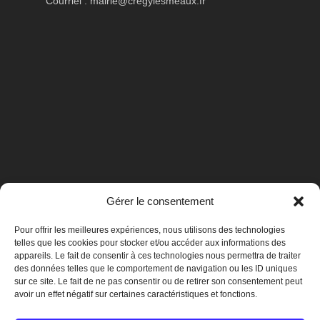
Courriel :
mairie@cregylesmeaux.fr
Gérer le consentement
Pour offrir les meilleures expériences, nous utilisons des technologies
telles que les cookies pour stocker et/ou accéder aux informations des
appareils. Le fait de consentir à ces technologies nous permettra de traiter
des données telles que le comportement de navigation ou les ID uniques
sur ce site. Le fait de ne pas consentir ou de retirer son consentement peut
avoir un effet négatif sur certaines caractéristiques et fonctions.
Mentions légales