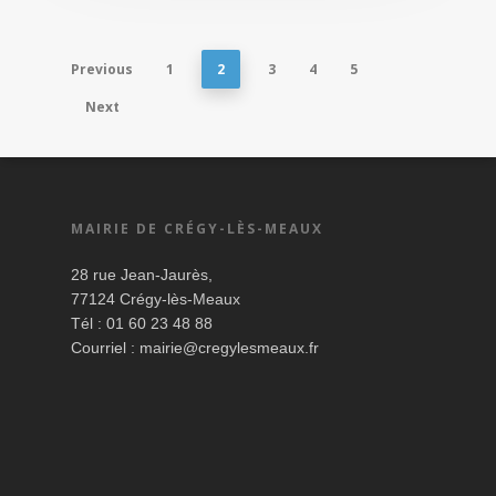
Previous
1
2
3
4
5
Next
MAIRIE DE CRÉGY-LÈS-MEAUX
28 rue Jean-Jaurès,
77124 Crégy-lès-Meaux
Tél : 01 60 23 48 88
Courriel :
mairie@cregylesmeaux.fr