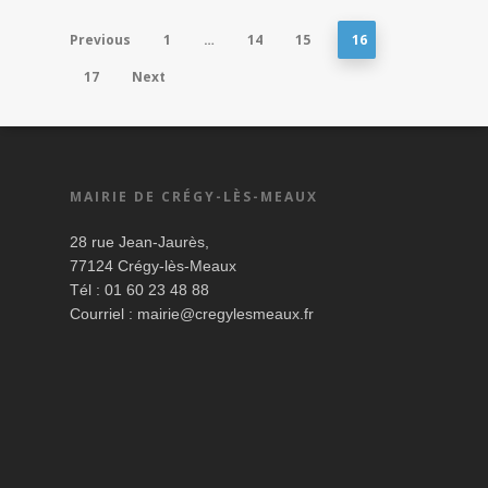
Previous
1
…
14
15
16
17
Next
MAIRIE DE CRÉGY-LÈS-MEAUX
28 rue Jean-Jaurès,
77124 Crégy-lès-Meaux
Tél : 01 60 23 48 88
Courriel :
mairie@cregylesmeaux.fr