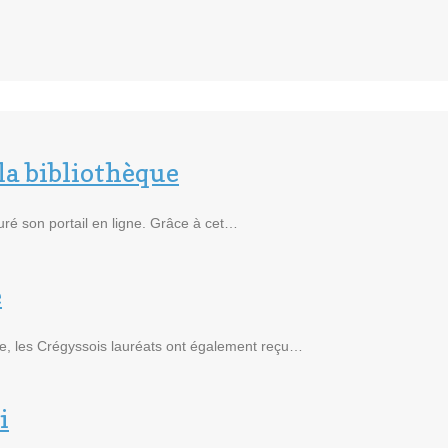
la bibliothèque
guré son portail en ligne. Grâce à cet…
e
e, les Crégyssois lauréats ont également reçu…
i