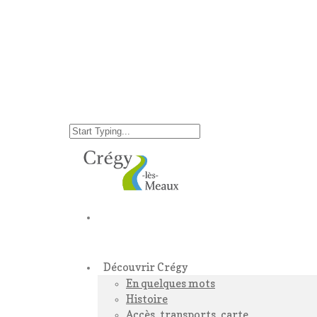
Découvrir Crégy
En quelques mots
Histoire
Accès, transports, carte