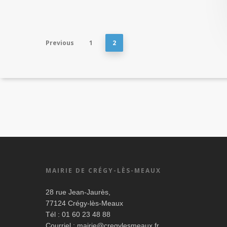
Previous
1
2
MAIRIE DE CRÉGY-LÈS-MEAUX
28 rue Jean-Jaurès,
77124 Crégy-lès-Meaux
Tél : 01 60 23 48 88
Courriel :
mairie@cregylesmeaux.fr